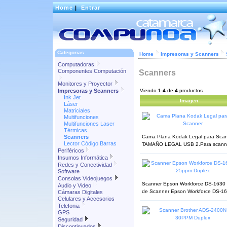
Home
|
Entrar
Categorias
Home
Impresoras y Scanners
Computadoras
Componentes Computación
Scanners
Monitores y Proyector
Impresoras y Scanners
Viendo
1
-
4
de
4
productos
Ink Jet
Imagen
Láser
Matriciales
Multifunciones
Multifunciones Laser
Térmicas
Scanners
Cama Plana Kodak Legal para Scan
Lector Código Barras
TAMAÑO LEGAL USB 2.Para scanner
Periféricos
Insumos Informática
Redes y Conectividad
Software
Consolas Videojuegos
Scanner Epson Workforce DS-1630 2
Audio y Video
de Scanner Epson Workforce DS-16
Cámaras Digitales
Celulares y Accesorios
Telefonia
GPS
Seguridad
Discontinuados