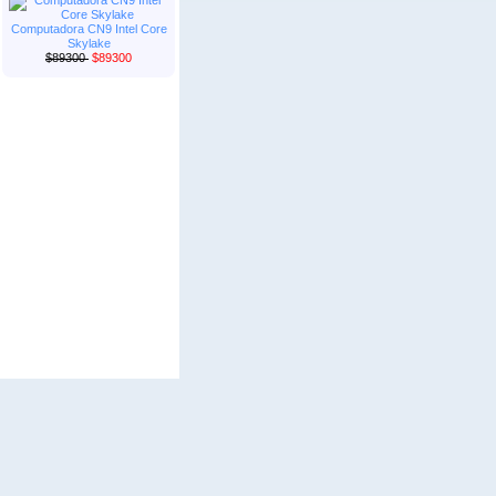
Computadora CN9 Intel Core
Skylake
$89300
$89300