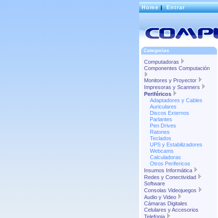
Home
|
Entrar
Categorias
Computadoras
Componentes Computación
Monitores y Proyector
Impresoras y Scanners
Periféricos
Adaptadores y Cables
Auriculares
Discos Externos
Parlantes
Pen Drives
Ratones
Teclados
UPS y Estabilizadores
Webcams
Calculadoras
Otros Perifericos
Insumos Informática
Redes y Conectividad
Software
Consolas Videojuegos
Audio y Video
Cámaras Digitales
Celulares y Accesorios
Telefonia