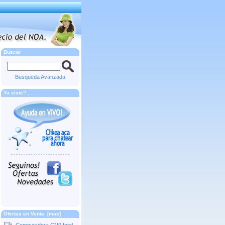
Buscar
Busqueda Avanzada
Ya viste? ...
Ofertas en Venta [mas]