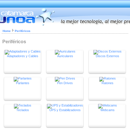
Home
Periféricos
Periféricos
Adaptadores y Cables
Auriculares
Discos Externos
Parlantes
Pen Drives
Ratones
Teclados
UPS y Estabilizadores
Webcams