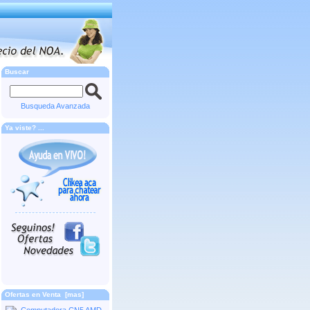
Buscar
Busqueda Avanzada
Ya viste? ...
Ofertas en Venta [mas]