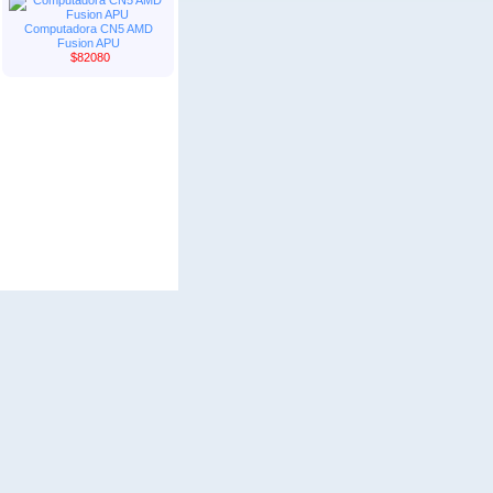
Computadora CN5 AMD
Fusion APU
$82080