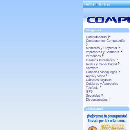
Home
|
Entrar
Categorias
Computadoras
Componentes Computación
Monitores y Proyector
Impresoras y Scanners
Periféricos
Insumos Informática
Redes y Conectividad
Software
Consolas Videojuegos
Audio y Video
Cámaras Digitales
Celulares y Accesorios
Telefonia
GPS
Seguridad
Discontinuados
Contactanos